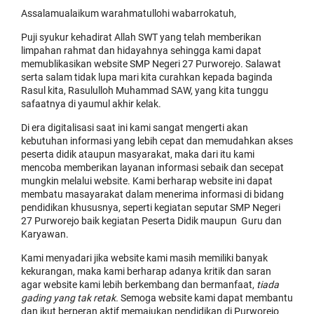
Assalamualaikum warahmatullohi wabarrokatuh,
Puji syukur kehadirat Allah SWT yang telah memberikan
limpahan rahmat dan hidayahnya sehingga kami dapat
memublikasikan website SMP Negeri 27 Purworejo. Salawat
serta salam tidak lupa mari kita curahkan kepada baginda
Rasul kita, Rasululloh Muhammad SAW, yang kita tunggu
safaatnya di yaumul akhir kelak.
Di era digitalisasi saat ini kami sangat mengerti akan
kebutuhan informasi yang lebih cepat dan memudahkan akses
peserta didik ataupun masyarakat, maka dari itu kami
mencoba memberikan layanan informasi sebaik dan secepat
mungkin melalui website. Kami berharap website ini dapat
membatu masayarakat dalam menerima informasi di bidang
pendidikan khususnya, seperti kegiatan seputar SMP Negeri
27 Purworejo baik kegiatan Peserta Didik maupun Guru dan
Karyawan.
Kami menyadari jika website kami masih memiliki banyak
kekurangan, maka kami berharap adanya kritik dan saran
agar website kami lebih berkembang dan bermanfaat,
tiada
gading yang tak retak.
Semoga website kami dapat membantu
dan ikut berperan aktif memajukan pendidikan di Purworejo