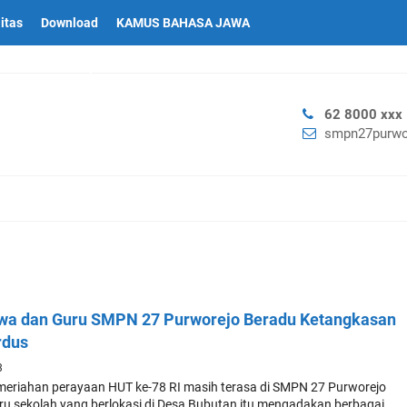
litas
Download
KAMUS BAHASA JAWA
asi Lewat Beragam Lomba Islami
62 8000 xxx
smpn27purwo
swa dan Guru SMPN 27 Purworejo Beradu Ketangkasan
rdus
3
riahan perayaan HUT ke-78 RI masih terasa di SMPN 27 Purworejo
ru sekolah yang berlokasi di Desa Bubutan itu mengadakan berbagai