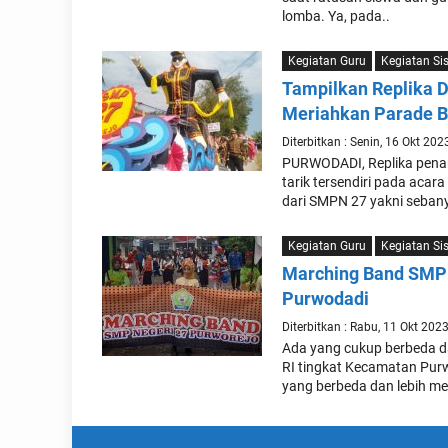
lomba. Ya, pada..
Kegiatan Guru
Kegiatan Si
Tampilkan Replika 
Meriahkan Parade B
Diterbitkan : Senin, 16 Okt 202
PURWODADI, Replika penar
tarik tersendiri pada aca
dari SMPN 27 yakni sebany
Kegiatan Guru
Kegiatan Si
Marching Band SMPN
Purwodadi
Diterbitkan : Rabu, 11 Okt 202
Ada yang cukup berbeda d
RI tingkat Kecamatan Pur
yang berbeda dan lebih me