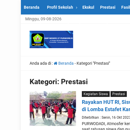
Beranda
Profil Sekolah
Ekskul
Prestasi
Fasi
Minggu, 09-08-2026
SMP Negeri 27 Purworejo Tunjukkan Semangat dan Prest
Anda ada di :
Beranda
-
Kategori "Prestasi"
Kategori:
Prestasi
Kegiatan Siswa
Prestasi
Rayakan HUT RI, Si
di Lomba Estafet Ka
Diterbitkan : Senin, 16 Okt 202
PURWODADI, Atmosfer keme
saat ratusan siswa dan gu